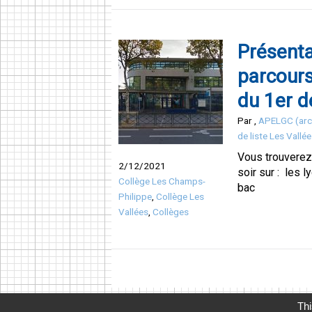
Présenta
parcours
du 1er 
Par
,
APELGC (arc
de liste Les Vallé
Vous trouverez 
2/12/2021
soir sur : les 
Collège Les Champs-
bac
Philippe
,
Collège Les
Vallées
,
Collèges
Thi