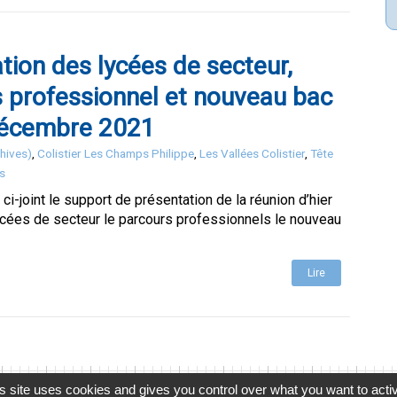
tion des lycées de secteur,
 professionnel et nouveau bac
décembre 2021
hives)
,
Colistier Les Champs Philippe
,
Les Vallées Colistier
,
Tête
es
ci-joint le support de présentation de la réunion d’hier
lycées de secteur le parcours professionnels le nouveau
Lire
s site uses cookies and gives you control over what you want to acti