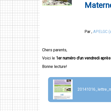
Matern
Par
,
APELGC (a
Chers parents,
Voici le
1er numéro d’un vendredi après-
Bonne lecture!
20141016_lettre_m