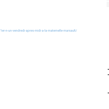
1er-n-un-vendredi-apres-midi-a-la-maternelle-marsault/