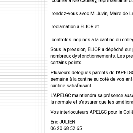
courrier à Me Caullery, représentante d
rendez-vous avec M. Juvin, Maire de 
réclamation à ELIOR et
contrôles inopinés à la cantine du collè
Sous la pression, ELIOR a dépêché sur 
nombreux dysfonctionnements. Les prem
certains points.
Plusieurs délégués parents de l’APELGC
semaine à la cantine au coté de vos enf
cantine satisfaisant.
L’APELGC maintiendra sa présence aussi
la normale et s’assurer que les amélior
Vos interlocuteurs APELGC pour le Col
Eric JULIEN
06 20 68 52 65