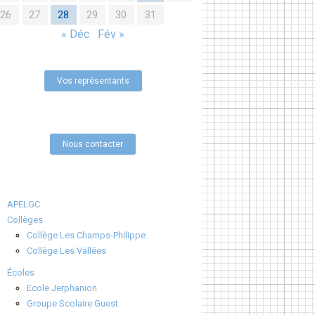
26
27
28
29
30
31
« Déc
Fév »
Vos représentants
Nous contacter
APELGC
Collèges
Collège Les Champs-Philippe
Collège Les Vallées
Écoles
Ecole Jerphanion
Groupe Scolaire Guest