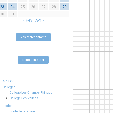
23
24
25
26
27
28
29
30
31
« Fév
Avr »
Vos représentants
Nous contacter
APELGC
Collèges
Collège Les Champs-Philippe
Collège Les Vallées
Écoles
Ecole Jerphanion