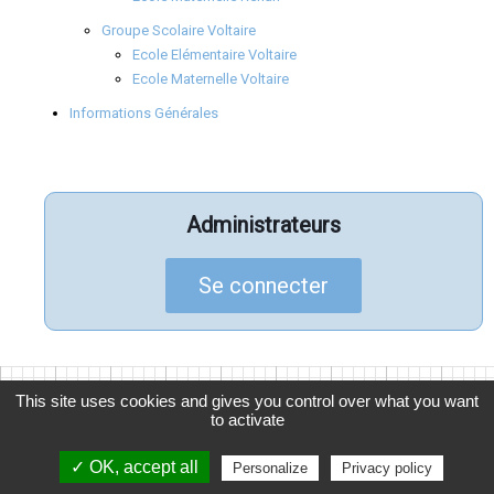
Groupe Scolaire Voltaire
Ecole Elémentaire Voltaire
Ecole Maternelle Voltaire
Informations Générales
Administrateurs
Se connecter
This site uses cookies and gives you control over what you want
to activate
© 2026
APELGC
, Association des Parents d'Élèves de La
Garenne Colombes
✓ OK, accept all
Personalize
Privacy policy