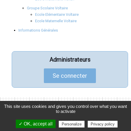
Groupe Scolaire Voltaire
Ecole Elémentaire Voltaire
Ecole Maternelle Voltaire
Informations Générales
Administrateurs
Se connecter
This site uses cookies and gives you control over what you want
to activate
© 2026
APELGC
, Association des Parents d'Élèves de La
Garenne Colombes
✓ OK, accept all
Personalize
Privacy policy