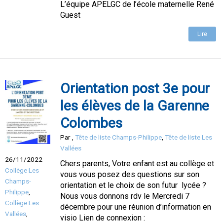
L’équipe APELGC de l’école maternelle René
Guest
Lire
Orientation post 3e pour
les élèves de la Garenne
Colombes
Par
,
Tête de liste Champs-Philippe
,
Tête de liste Les
Vallées
26/11/2022
Chers parents, Votre enfant est au collège et
Collège Les
vous vous posez des questions sur son
Champs-
orientation et le choix de son futur lycée ?
Philippe
,
Nous vous donnons rdv le Mercredi 7
Collège Les
décembre pour une réunion d’information en
Vallées
,
visio Lien de connexion :