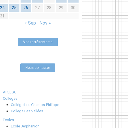
24
25
26
27
28
29
30
31
« Sep
Nov »
Vos représentants
Nous contacter
APELGC
Collèges
Collège Les Champs-Philippe
Collège Les Vallées
Écoles
Ecole Jerphanion