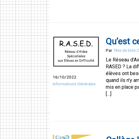
Qu’est c
Par
Tête de liste
Le Réseau d’Ai
RASED ? La diff
élèves ont beso
16/10/2022
quand ils n’y a
Informations Générales
mis en place pa
[…]