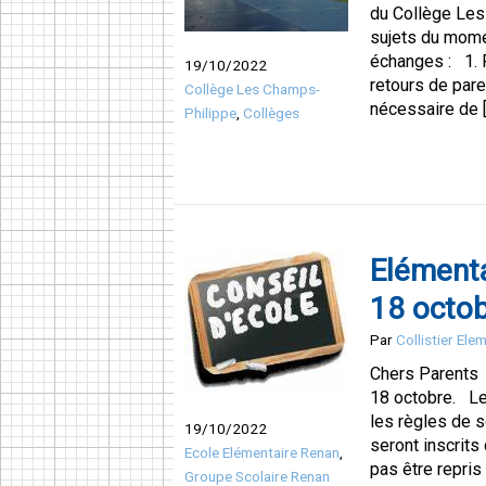
du Collège Les 
sujets du mome
échanges : 1. R
19/10/2022
retours de pare
Collège Les Champs-
nécessaire de 
Philippe
,
Collèges
Elémenta
18 octo
Par
Collistier Ele
Chers Parents L
18 octobre. Le
les règles de 
19/10/2022
seront inscrits 
Ecole Elémentaire Renan
,
pas être repris 
Groupe Scolaire Renan