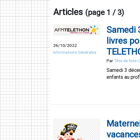
Articles
(page 1 / 3)
Samedi 
livres p
26/10/2022
TELETHO
Informations Générales
Par
Tête de liste
Samedi 3 décem
enfants au pro
Maternel
vacance