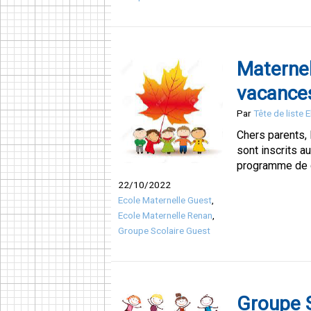
Materne
vacance
Par
Tête de liste 
Chers parents,
sont inscrits a
programme de c
22/10/2022
Ecole Maternelle Guest
,
Ecole Maternelle Renan
,
Groupe Scolaire Guest
Groupe S