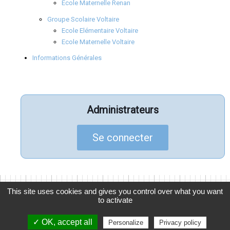
Ecole Maternelle Renan
Groupe Scolaire Voltaire
Ecole Elémentaire Voltaire
Ecole Maternelle Voltaire
Informations Générales
Administrateurs
Se connecter
This site uses cookies and gives you control over what you want
to activate
© 2026
APELGC
, Association des Parents d'Élèves de La
Garenne Colombes
✓ OK, accept all
Personalize
Privacy policy