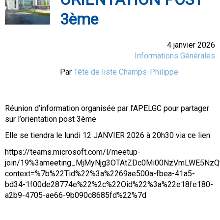
3ème
4 janvier 2026
Informations Générales
Par
Tête de liste Champs-Philippe
Réunion d’information organisée par l’APELGC pour partager
sur l’orientation post 3ème
Elle se tiendra le lundi 12 JANVIER 2026 à 20h30 via ce lien
https://teams.microsoft.com/l/meetup-
join/19%3ameeting_MjMyNjg3OTAtZDc0Mi00NzVmLWE5NzQ
context=%7b%22Tid%22%3a%2269ae500a-fbea-41a5-
bd34-1f00de28774e%22%2c%22Oid%22%3a%22e18fe180-
a2b9-4705-ae66-9b090c8685fd%22%7d