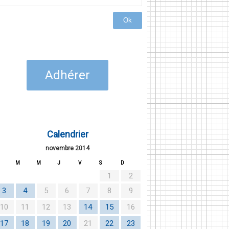
Ok
Adhérer
Calendrier
novembre 2014
M
M
J
V
S
D
1
2
3
4
5
6
7
8
9
10
11
12
13
14
15
16
17
18
19
20
21
22
23