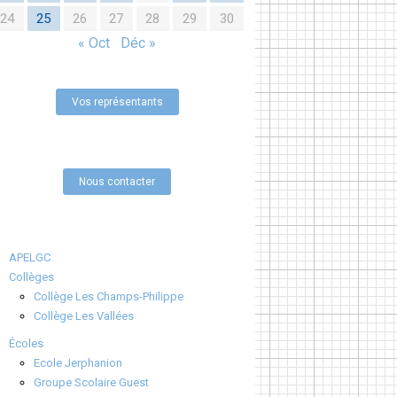
24
25
26
27
28
29
30
« Oct
Déc »
Vos représentants
Nous contacter
APELGC
Collèges
Collège Les Champs-Philippe
Collège Les Vallées
Écoles
Ecole Jerphanion
Groupe Scolaire Guest