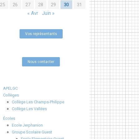
25
26
27
28
29
30
31
« Avr
Juin »
Vos représentants
Nous contacter
APELGC
Collèges
Collège Les Champs-Philippe
Collège Les Vallées
Écoles
Ecole Jerphanion
Groupe Scolaire Guest
Ecole Elementaire Guest