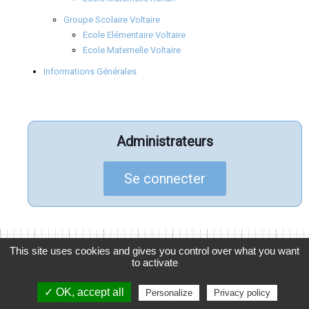
Groupe Scolaire Voltaire
Ecole Elémentaire Voltaire
Ecole Maternelle Voltaire
Informations Générales
Administrateurs
Se connecter
This site uses cookies and gives you control over what you want
to activate
© 2026
APELGC
, Association des Parents d'Élèves de La
Garenne Colombes
✓ OK, accept all
Personalize
Privacy policy