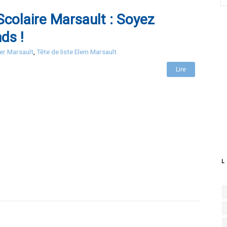
colaire Marsault : Soyez
ds !
ter Marsault
,
Tête de liste Elem Marsault
Lire
L