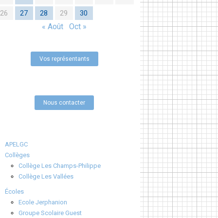
26
27
28
29
30
« Août
Oct »
Vos représentants
Nous contacter
APELGC
Collèges
Collège Les Champs-Philippe
Collège Les Vallées
Écoles
Ecole Jerphanion
Groupe Scolaire Guest