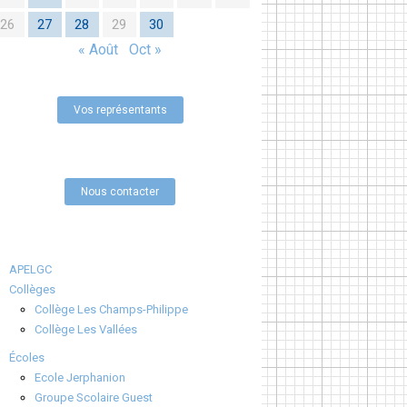
26
27
28
29
30
« Août
Oct »
Vos représentants
Nous contacter
APELGC
Collèges
Collège Les Champs-Philippe
Collège Les Vallées
Écoles
Ecole Jerphanion
Groupe Scolaire Guest